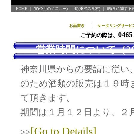
HOME
|
宴(今月のメニュー)
|
旬(季節の食材)
|
紡(食に関する言
|
お品書き
ケータリングサービ
046
ご予約の際は、
営業時間について（2021
神奈川県からの要請に従い
のため酒類の販売は１９時
て頂きます。
期間は１月１２日より、２
[Go to Details]
>>