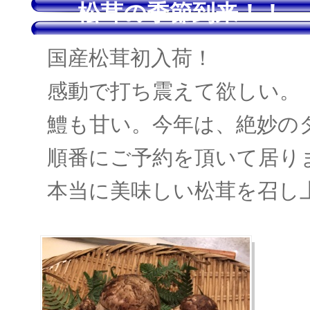
松茸の季節到来！！
国産松茸初入荷！
感動で打ち震えて欲しい。
鱧も甘い。今年は、絶妙の
順番にご予約を頂いて居り
本当に美味しい松茸を召し